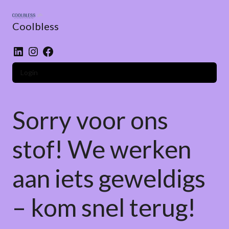
Skip
to
Coolbless
content
LinkedIn
Instagram
Facebook
Login
Sorry voor ons
stof! We werken
aan iets geweldigs
– kom snel terug!