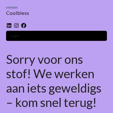
Skip
to
Coolbless
content
LinkedIn
Instagram
Facebook
Login
Sorry voor ons
stof! We werken
aan iets geweldigs
– kom snel terug!