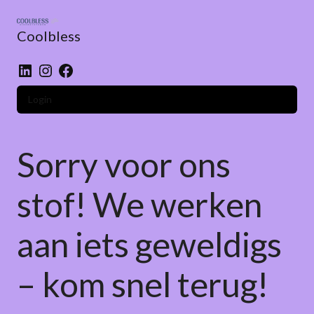
Skip
to
Coolbless
content
LinkedIn
Instagram
Facebook
Login
Sorry voor ons
stof! We werken
aan iets geweldigs
– kom snel terug!