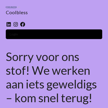
Skip
to
Coolbless
content
LinkedIn
Instagram
Facebook
Login
Sorry voor ons
stof! We werken
aan iets geweldigs
– kom snel terug!